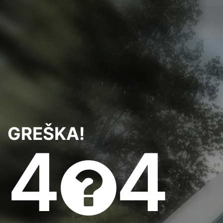
GREŠKA!
4
4